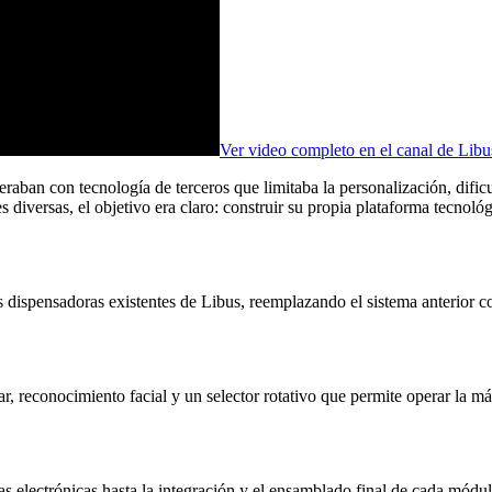
Ver video completo en el canal de Libu
aban con tecnología de terceros que limitaba la personalización, dificu
diversas, el objetivo era claro: construir su propia plataforma tecnológ
ispensadoras existentes de Libus, reemplazando el sistema anterior con
ar, reconocimiento facial y un selector rotativo que permite operar la 
s electrónicas hasta la integración y el ensamblado final de cada módul