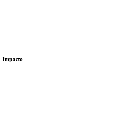
Cliente
Libus
Web
libus.com.ar
Proyecto
Smartmachine
Impacto