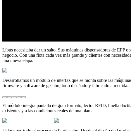
Libus necesitaba dar un salto. Sus máquinas dispensadoras de EPP oper
negocio. Con una flota cada vez más grande y clientes con necesidades 
una nueva etapa.
Desarrollamos un módulo de interfaz que se monta sobre las máquinas d
firmware y software de gestión, todo diseñado y fabricado a medida.
El módulo integra pantalla de gran formato, lector RFID, huella dactil
existentes y a las condiciones reales de una planta.
Lideramos todo el proceso de fabricación. Desde el diseño de las placa